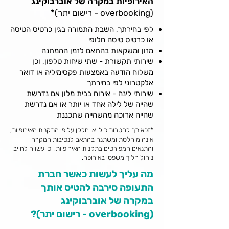
האירופיות במקרה של אוברבוקינג
מעל 3 שעות ומרחק הטיסה בין 1,500 ק"מ ל 
(overbooking - רישום יתר)
*
3,500 ק"מ - 400 יורו
לפי בחירתך, השבת התמורה בגין כרטיס הטיסה
עד 4 שעות ומרחק הטיסה עולה על 3,500 
או כרטיס טיסה חלופי
ק"מ - 300 יורו
מזון ומשקאות בהתאם לזמן ההמתנה
מעל 4 שעות ומרחק הטיסה עולה על 3,500 
שירותי תקשורת - שתי שיחות טלפון, וכן
ק"מ - 600 יורו
משלוח הודעה באמצעות פקסימיליה או דואר
אלקטרוני לפי בחירתך
שירותי לינה - אירוח בבית מלון אם נדרשת
שהייה של לילה אחד או יותר או אם נדרשת
שהייה ארוכה מהשהייה שתכננת
*זכאותך להטבות כולן או חלקן על פי התקנות האירופיות,
אינה מוחלטת ומשתנה בהתאם לנסיבות המקרה
והתנאים המפורטים בתקנות האירופיות, וכן עשויה לחייב
ניהול הליך משפטי באירופה.
מה עליך לעשות כאשר חברת
התעופה סירבה להטיס אותך
במקרה של אוברבוקינג
(overbooking - רישום יתר)?