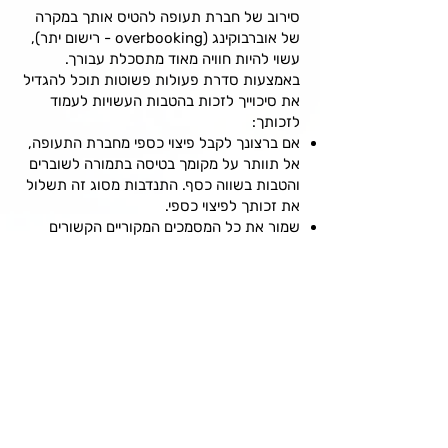
סירוב של חברת תעופה להטיס אותך במקרה
של אוברבוקינג (overbooking - רישום יתר),
עשוי להיות חוויה מאוד מתסכלת עבורך.
באמצעות סדרת פעולות פשוטות תוכל להגדיל
את סיכוייך לזכות בהטבות העשויות לעמוד
לזכותך:
אם ברצונך לקבל פיצוי כספי מחברת התעופה,
אל תוותר על מקומך בטיסה בתמורה לשוברים
והטבות בשווה כסף. התנדבות מסוג זה תשלול
את זכותך לפיצוי כספי.
שמור את כל המסמכים המקוריים הקשורים
לטיסה הכוללים את מספר ההזמנה שלך, וכן
מסמכים חדשים שהונפקו לך עבור טיסות
חלופיות, כמו כרטיסים אלקטרוניים וכרטיסי
עלייה למטוס.
מספר ההזמנה יהיה לרוב בן 6 תווים, ויכלול גם
אותיות וגם מספרים (לדוגמה, DF87G5,
REDYYD או L5W4NW).
וודא עם נציג חברת התעופה בשער העלייה
למטוס שסיבת הסירוב להטיסך היא אוברבוקינג
(overbooking - רישום יתר)