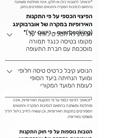
*זכאותך להטבות כולן או חלקן, אינה מוחלטת ומשתנה
בהתאם לנסיבות המקרה והתנאים המפורטים בחוק.
הפיצוי הכספי על פי התקנות
האירופיות במקרה של אוברבוקינג
(overbooking - רישום יתר)*
הנוסע לא הסכים לוותר על
מקומו בטיסה כנגד תמורה
מוסכמת עם חברת התעופה
מרחק הטיסה עד 1,500 ק"מ - 250 יורו
מרחק הטיסה עד 3,500 ק"מ - 400 יורו
הנוסע קיבל כרטיס טיסה חלופי
מרחק הטיסה מעל 3,500 ק"מ - 600 יורו
ומועד הנחיתה ביעד הסופי
לעומת המועד המקורי
עד שעתיים ומרחק הטיסה עד 1,500 ק"מ - 
*זכאותך לפיצוי כספי על פי התקנות האירופיות, אינה
125 יורו
מוחלטת ומשתנה בהתאם לנסיבות המקרה והתנאים
המפורטים בתקנות האירופיות, וכן עשויה לחייב ניהול הליך
מעל שעתיים ומרחק הטיסה עד 1,500 ק"מ - 
משפטי באירופה.
250 יורו
עד 3 שעות ומרחק הטיסה בין 1,500 ק"מ ל 
הטבות נוספות על פי חוק התקנות
3,500 ק"מ - 200 יורו