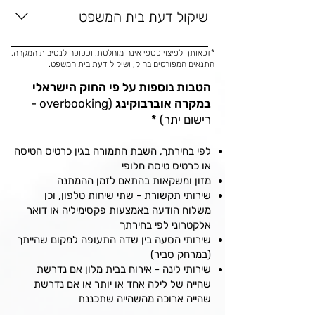
765 ₪
שיקול דעת בית המשפט
מעל 4 שעות ומרחק הטיסה עד 2,000 ק"מ 
- 1,530 ₪
עד 12,240 ₪
*זכאותך לפיצוי כספי אינה מוחלטת, וכפופה לנסיבות המקרה,
עד 5 שעות ומרחק הטיסה בין 2,000 ק"מ ל 
התנאים המפורטים בחוק, ושיקול דעת בית המשפט.
4,500 ק"מ - 1,225 ₪
הטבות נוספות על פי החוק הישראלי
מעל 5 שעות ומרחק הטיסה בין 2,000 ק"מ 
במקרה אוברבוקינג
(overbooking -
ל 4,500 ק"מ - 2,450 ₪
רישום יתר)
*
עד 6 שעות ומרחק הטיסה עולה על 4,500 
ק"מ - 1,835 ₪
לפי בחירתך, השבת התמורה בגין כרטיס הטיסה
מעל 6 שעות ומרחק הטיסה עולה על 4,500 
או כרטיס טיסה חלופי
ק"מ - 3,670 ₪
מזון ומשקאות בהתאם לזמן ההמתנה
שירותי תקשורת - שתי שיחות טלפון, וכן
משלוח הודעה באמצעות פקסימיליה או דואר
אלקטרוני לפי בחירתך
שירותי הסעה בין שדה התעופה למקום שהייתך
(במרחק סביר)
שירותי לינה - אירוח בבית מלון אם נדרשת
שהייה של לילה אחד או יותר או אם נדרשת
שהייה ארוכה מהשהייה שתכננת