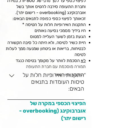
לפיצוי כספי עד לסך מרבי של 600 יורו, במידה
וחברת התעופה סירבה להטיס אותך בשל
אוברבוקינג (overbooking - רישום יתר).
זכאותך לפיצוי כספי כפופה לתנאים הבאים:
התקנות האירופיות חלות על הטיסה *
היו בידיך מסמכי נסיעה נאותים
הגעת בזמן לשער העלייה למטוס
היית כשיר לטיסה, ולא היתה כל סיבה הקשורה
לבטיחות, בריאות או ביטחון שמנעה ממך לעלות
לטיסה
לא
הסכמת לוותר על מקומך בטיסה כנגד
תמורה מוסכמת עם חברת התעופה
התקנות האירופיות חלות על
*התקנות האירופיות
טיסות העומדות בתנאים
הבאים:
הפיצוי הכספי במקרה של
אוברבוקינג (overbooking -
רישום יתר)