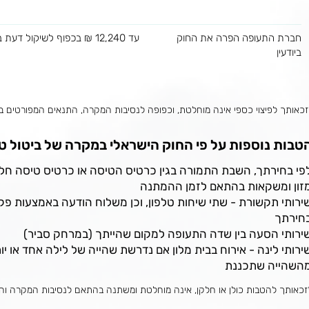
חברת התעופה הפרה את החוק
עד 12,240 ₪ בכפוף לשיקול דעת בית משפט
ביודעין
זכאותך לפיצוי כספי אינה מוחלטת, וכפופה לנסיבות המקרה, התנאים המפורטים ב
טבות נוספות על פי החוק הישראלי במקרה של ביטול ט
פי בחירתך, השבת התמורה בגין כרטיס הטיסה או כרטיס טיסה חל
זון ומשקאות בהתאם לזמן ההמתנה
ירותי תקשורת - שתי שיחות טלפון, וכן משלוח הודעה באמצעות פקס
חירתך
ירותי הסעה בין שדה התעופה למקום שהייתך (במרחק סביר)
ירותי לינה - אירוח בבית מלון אם נדרשת שהייה של לילה אחד או י
השהייה שתכננת
זכאותך להטבות כולן או חלקן, אינה מוחלטת ומשתנה בהתאם לנסיבות המקרה וה