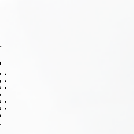
*
ה
ל
מ
ש
ב
ש
ש
מ
*