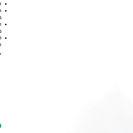
ה
ח
ב
ח
ב
ל
ה
*
ה